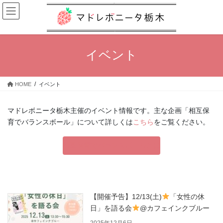
コ
ナ
ン
ビ
テ
ゲ
ン
ー
ツ
シ
イベント
へ
ョ
ス
ン
キ
に
HOME
イベント
ッ
移
プ
動
マドレボニータ栃木主催のイベント情報です。主な企画「相互保
育でバランスボール」について詳しくは
こちら
をご覧ください。
相互保育でバランスボールとは
【開催予告】12/13(土)
「女性の休
日」を語る会
@カフェインクブルー
2025年12月6日