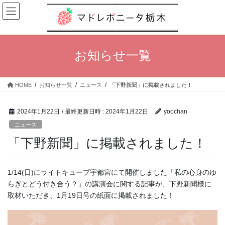
コ
ナ
ン
ビ
テ
ゲ
ン
ー
ツ
シ
お知らせ一覧
へ
ョ
ス
ン
キ
に
HOME
お知らせ一覧
ニュース
「下野新聞」に掲載されました！
ッ
移
プ
動
2024年1月22日
/ 最終更新日時 :
2024年1月22日
yoochan
ニュース
「下野新聞」に掲載されました！
1/14(日)にライトキューブ宇都宮にて開催しました「私の心身のゆ
らぎとどう付き合う？」の講演会に関する記事が、下野新聞様に
取材いただき、1月19日号の紙面に掲載されました！